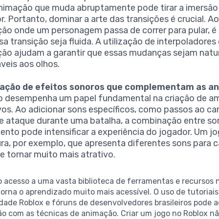
imação que muda abruptamente pode tirar a imersão
r. Portanto, dominar a arte das transições é crucial. Ao
ão onde um personagem passa de correr para pular, é
sa transição seja fluida. A utilização de interpoladores
ão ajudam a garantir que essas mudanças sejam natur
veis aos olhos.
ração de efeitos sonoros que complementam as a
o desempenha um papel fundamental na criação de a
vos. Ao adicionar sons específicos, como passos ao ca
e ataque durante uma batalha, a combinação entre so
nto pode intensificar a experiência do jogador. Um j
ra, por exemplo, que apresenta diferentes sons para 
e tornar muito mais atrativo.
o acesso a uma vasta biblioteca de ferramentas e recursos 
orna o aprendizado muito mais acessível. O uso de tutoriai
ade Roblox e fóruns de desenvolvedores brasileiros pode a
ão com as técnicas de animação. Criar um jogo no Roblox n