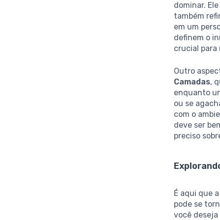
dominar. El
também refi
em um perso
definem o in
crucial para
Outro aspec
Camadas
, 
enquanto um
ou se agach
com o ambien
deve ser be
preciso sob
Explorand
É aqui que 
pode se tor
você deseja 