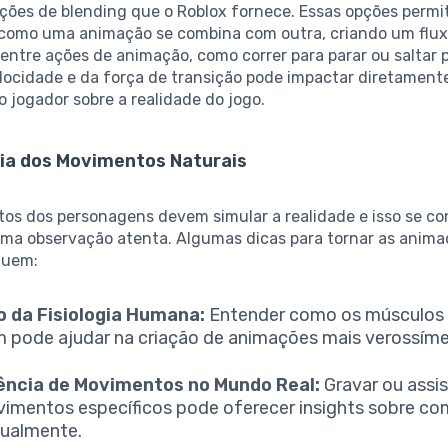
ações de blending que o Roblox fornece. Essas opções perm
 como uma animação se combina com outra, criando um flu
entre ações de animação, como correr para parar ou saltar p
locidade e da força de transição pode impactar diretament
 jogador sobre a realidade do jogo.
ia dos Movimentos Naturais
os dos personagens devem simular a realidade e isso se c
uma observação atenta. Algumas dicas para tornar as anima
cluem:
o da Fisiologia Humana:
Entender como os músculos 
pode ajudar na criação de animações mais verossíme
ência de Movimentos no Mundo Real:
Gravar ou assis
imentos específicos pode oferecer insights sobre com
rtualmente.