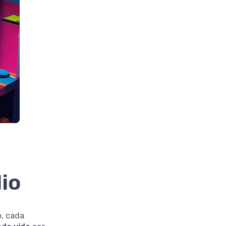
io
, cada