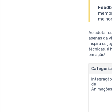
Feedb
membro
melhor
Ao adotar es
apenas dá v
inspira os j
técnicas, é 
em ação!
Categoria
Integração
de
Animaçõe