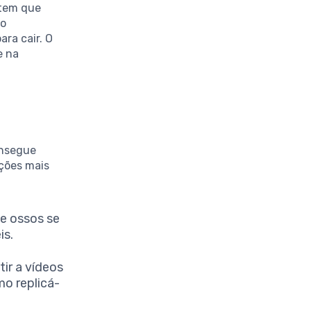
item que
xo
ara cair. O
e na
onsegue
ções mais
e ossos se
is.
tir a vídeos
o replicá-