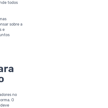
nde todos
enas
nsar sobre a
s e
juntos
ara
o
adores no
forma. O
 deve