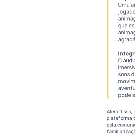
Uma an
jogado
animaç
que es
animaç
agradá
Integ
O áudi
imersi
sons d
movime
aventu
pode s
Além disso, 
plataforma t
pela comunid
familiarizaç