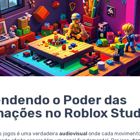
ndendo o Poder das
ações no Roblox Stud
 jogos é uma verdadeira
audiovisual
onde cada movimento