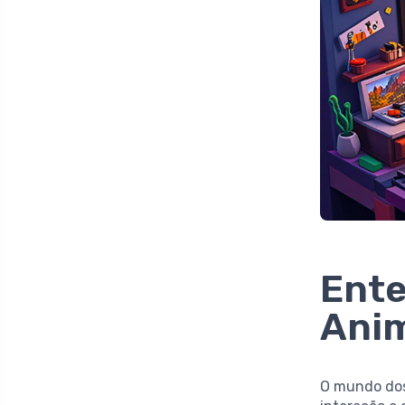
Ente
Anim
O mundo dos