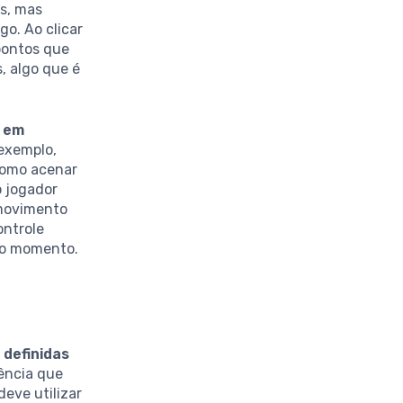
as, mas
o. Ao clicar
pontos que
s, algo que é
s em
 exemplo,
como acenar
o jogador
 movimento
ontrole
do momento.
 definidas
ência que
eve utilizar