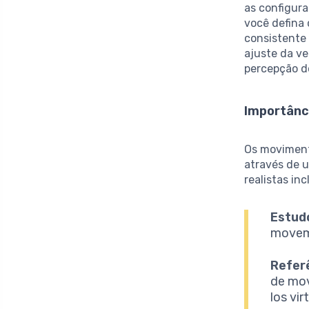
as configur
você defina
consistente 
ajuste da ve
percepção do
Importânc
Os moviment
através de 
realistas in
Estud
movem 
Refer
de mov
los vi