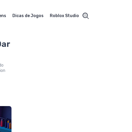
ens
Dicas de Jogos
Roblox Studio
Dar
do
ion