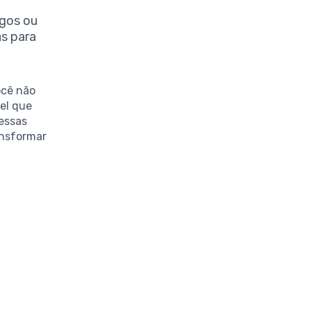
gos ou
s para
ocê não
el que
 essas
ansformar