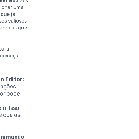
do vida
aos
cionar uma
 que já
sos valiosos
técnicas que
.
para
s começar
n Editor:
mações
dor pode
m. Isso
e que os
animação: