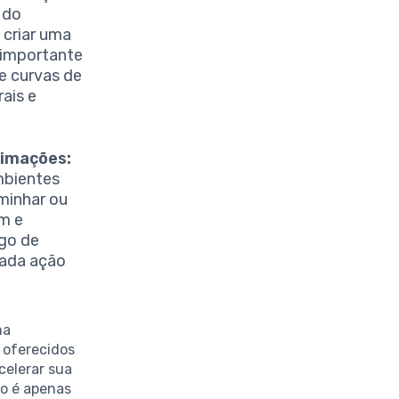
 do
 criar uma
 importante
 e curvas de
ais e
nimações:
mbientes
minhar ou
m e
ogo de
cada ação
na
s oferecidos
celerar sua
ão é apenas