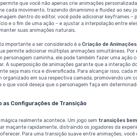
e permite que você não apenas crie animações personalizad
ne cada movimento, trazendo dinamismo e fluidez ao seu jog
nagem dentro do editor, você pode adicionar keyframes – 
ício e o fim de uma ação – e ajustar a interpolação entre ele
 manter suas animações naturais.
to importante a ser considerado é a
Criação de Animaçõe
que permite adicionar múltiplas animações simultâneas. Por
 personagem caminha, ele pode também fazer uma ação 
ar. A superposição de animações garante que a interação d
te seja mais rica e diversificada. Para alcançar isso, cada
m organizado em sua respectiva camada, promovendo um c
re o que você deseja que o personagem faça em determina
o as Configurações de Transição
a mágica realmente acontece. Um jogo sem
transições bem
nar maçante rapidamente, distraindo os jogadores da experi
oferecer. Para uma transição suave entre animações, você d