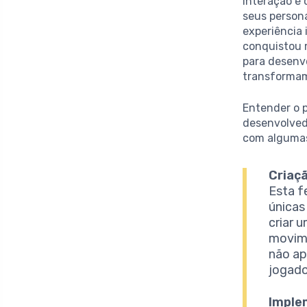
interação e 
seus person
experiência 
conquistou m
para desenvo
transformam
Entender o 
desenvolved
com algumas 
Criaç
Esta f
únicas
criar 
movime
não ap
jogado
Imple