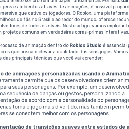
cada efeito sonoro têm um papel fundamental. Por isso,
dan
agens e ambientes através de animações, é possível propor
imersiva que cativa os jogadores. O Roblox, uma plataforma
ilhões de fãs no Brasil e ao redor do mundo, oferece recur
lvedores de todos os níveis. Neste artigo, vamos explorar 
 projetos comuns em verdadeiras obras-primas interativas
processo de animação dentro do
Roblox Studio
é essencial 
ores que buscam elevar a qualidade dos seus jogos. Vamo
das principais técnicas que você vai aprender:
ão de animações personalizadas usando o Animatio
erramenta permite que os desenvolvedores criem ani
 para seus personagens. Por exemplo, um desenvolve
uma sequência de danças ou gestos, personalizando a
ntação de acordo com a personalidade do personage
enas torna o jogo mais divertido, mas também permit
res se conectem melhor com os personagens.
mentação de transições suaves entre estados de 