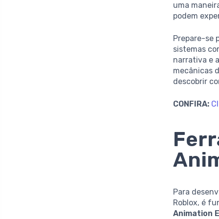
uma maneira
podem exper
Prepare-se 
sistemas co
narrativa e 
mecânicas d
descobrir co
CONFIRA:
Cl
Ferr
Anim
Para desenv
Roblox, é f
Animation E