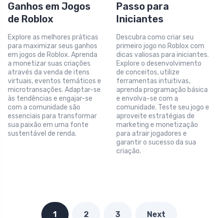
Ganhos em Jogos
Passo para
de Roblox
Iniciantes
Explore as melhores práticas
Descubra como criar seu
para maximizar seus ganhos
primeiro jogo no Roblox com
em jogos de Roblox. Aprenda
dicas valiosas para iniciantes.
a monetizar suas criações
Explore o desenvolvimento
através da venda de itens
de conceitos, utilize
virtuais, eventos temáticos e
ferramentas intuitivas,
microtransações. Adaptar-se
aprenda programação básica
às tendências e engajar-se
e envolva-se com a
com a comunidade são
comunidade. Teste seu jogo e
essenciais para transformar
aproveite estratégias de
sua paixão em uma fonte
marketing e monetização
sustentável de renda.
para atrair jogadores e
garantir o sucesso da sua
criação.
1
2
3
Next