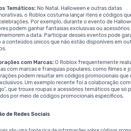
os Temáticos:
No Natal, Halloween e outras datas
rativas, o Roblox costuma lançar itens e códigos qu
celebrações. Por exemplo, durante o evento de Hallow
res podem ganhar fantasias exclusivas ou acessórios 
memorem a data. Participar desses eventos pode gara
 a conteúdos únicos que não estão disponíveis em ou
os.
orações com Marcas:
O Roblox frequentemente reali
ias com marcas e franquias populares, como filmes e j
rações podem resultar em códigos promocionais que
exclusivos. Um exemplo recente foi a colaboração com
go”, que trouxe roupas e acessórios temáticos que só 
idos por meio de códigos promocionais específicos.
ção de Redes Sociais
iais são uma fonte rica de informações sobre códigos prom