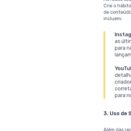
Crie o hábit
de conteúdo
incluem:
Instag
as últ
para n
lançam
YouTu
detalh
criado
corret
para n
3. Uso de 
Além das red