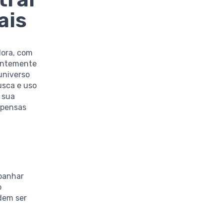
ais
dora, com
uentemente
universo
usca e uso
 sua
mpensas
panhar
o
dem ser