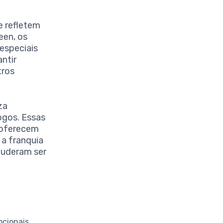
e refletem
een, os
especiais
ntir
tros
za
ogos. Essas
 oferecem
 a franquia
puderam ser
ocionais.