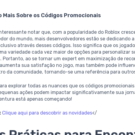
o Mais Sobre os Códigos Promocionais
interessante notar que, com a popularidade do Roblox cres
 redor do mundo, mais desenvolvedores estão se dedicando a
lusivo através desses códigos. Isso significa que os jogad
uma variedade cada vez maior de opções para personalizar s
s. Portanto, ao se tornar um expert em maximização de rec
 aumenta sua satisfação no jogo, mas também pode influen
tro da comunidade, tornando-se uma referência para outros
para explorar todas as nuances que os códigos promocionai
equenas ações podem impactar significativamente sua jor
ventura está apenas começando!
:
Clique aqui para descobrir as novidades
</
s Práticas para Encon