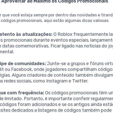
a Aproveitar ao Máximo os Códigos Promocionais
ir que você esteja sempre por dentro das novidades e tiran
 códigos promocionais, aqui estão algumas dicas valiosas:
atento às atualizações:
O Roblox frequentemente l
s promocionais durante eventos especiais, lançament
e datas comemorativas. Ficar ligado nas noticias do jo
mental.
cipe de comunidades:
Junte-se a grupos e fóruns virt
it ou Facebook, onde jogadores compartilham código
égias. Alguns criadores de conteúdo também divulga
s redes sociais, como Instagram e Twitter.
que com frequência:
Os códigos promocionais têm u
de limitado. Portanto, é importante conferir regularme
códigos foram adicionados e se os antigos ainda estã
r sites dedicados a listagens de códigos também pode s