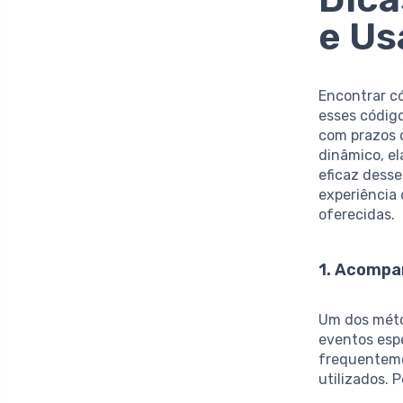
e Us
Encontrar c
esses códig
com prazos d
dinâmico, el
eficaz dess
experiência
oferecidas.
1. Acompa
Um dos méto
eventos esp
frequenteme
utilizados. 