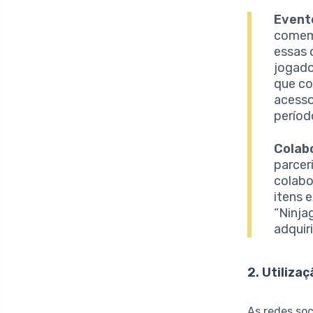
Event
comemo
essas 
jogado
que co
acesso
períod
Colab
parcer
colabo
itens 
“Ninja
adquir
2. Utiliza
As redes soc