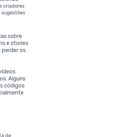
 e criadores
s sugestões
das sobre
s e stories
o perder os
vídeos
os. Alguns
os códigos
ecialmente
ta de