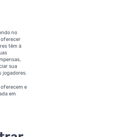
cendo no
 oferecer
ores têm à
uas
ompensas,
ciar sua
 jogadores.
s oferecem e
nada em
trar