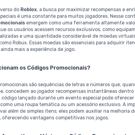
iverso do
Roblox
, a busca por maximizar recompensas e enr
speciais é uma constante para muitos jogadores. Nesse cont
omocionais
emergem como uma ferramenta altamente valo
que os usuários acessem recursos exclusivos, como equipam
nalizadas e uma quantidade considerável de moedas virtuais
como Robux. Essas moedas são essenciais para adquirir ite
 ainda mais a experiência de jogo.
ionam os Códigos Promocionais?
promocionais são sequências de letras e números que, quan
e, concedem ao jogador recompensas instantâneas dentro 
 código lançado durante um evento especial pode oferece
, como uma roupa temática ou um acessório exclusivo. A im
vai além de simples itens; eles podem auxiliar na melhoria d
 oferecendo vantagens competitivas nos jogos.