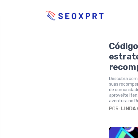
Código
estrat
recom
Descubra como
suas recompen
de comunidades
aproveite ite
aventura no Ro
POR:
LINDA