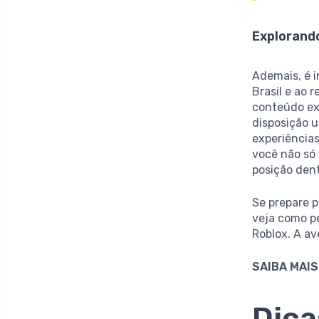
Explorand
Ademais, é 
Brasil e ao
conteúdo exc
disposição 
experiência
você não só
posição den
Se prepare 
veja como p
Roblox. A a
SAIBA MAIS
Dica