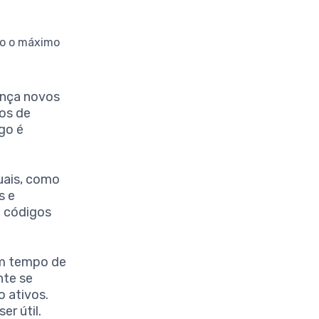
do o máximo
ança novos
os de
go é
uais, como
s e
m códigos
m tempo de
nte se
o ativos.
er útil.