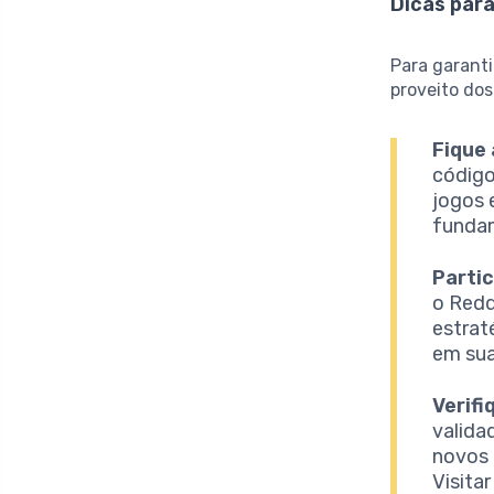
Dicas par
Para garant
proveito dos
Fique 
código
jogos 
funda
Parti
o Redd
estrat
em sua
Verifi
valida
novos 
Visita