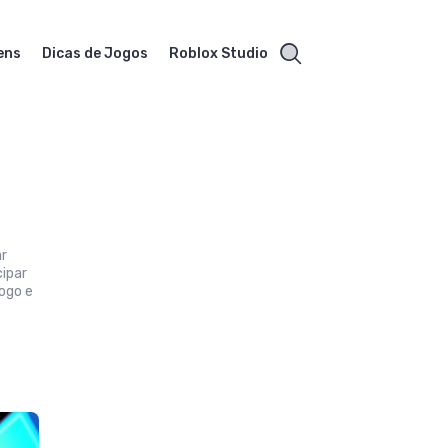
ens
Dicas de Jogos
Roblox Studio
ar
ipar
ogo e