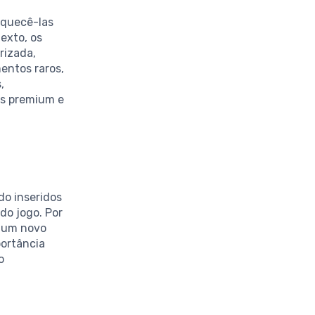
iquecê-las
exto, os
rizada,
entos raros,
,
ns premium e
do inseridos
do jogo. Por
r um novo
portância
o