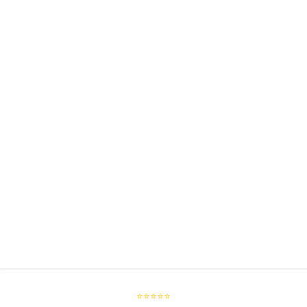
⭐⭐⭐⭐⭐