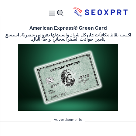
American Express® Green Card
اكسب نقاط مكافآت على كل شراء واستبدلها بعروض حصرية. استمتع
بتأمين حوادث السفر المجاني لراحة البال.
Advertisements