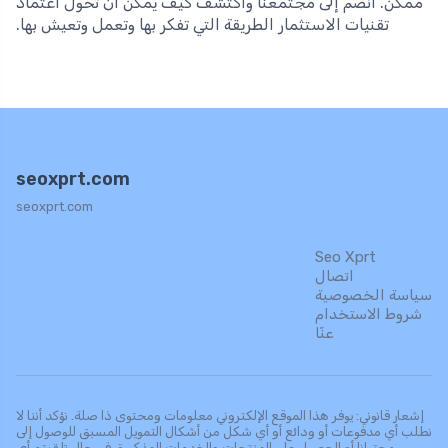
ممكن. انضم إلى مجتمعنا واكتشف كيف يمكن أن تحول اعتماد
تقنيات الاستثمار الطريقة التي تفكر بها وتعمل وتعيش بها.
seoxprt.com
seoxprt.com
Seo Xprt
اتصال
سياسة الخصوصية
شروط الاستخدام
عنّا
إشعار قانوني: يوفر هذا الموقع الإلكتروني معلومات ومحتوى ذا صلة. نؤكد أننا لا
نطلب أي مدفوعات أو ودائع أو أي شكل من أشكال التمويل المسبق للوصول إلى
محتوانا أو الحصول على المنتجات والخدمات المذكورة. في حال تلقيتم أي