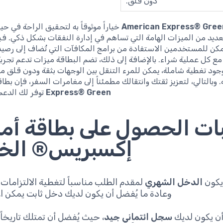
دون قلق.
American Express® Gree
خياراً موثوقاً به لتحقيق الراحة في حيا
ديد من الميزات الهامة التي تساهم في إدارة النفقات بشكل ذكي. ف
مكن للمستخدمين الاستفادة من برامج المكافآت التي تُضاف إلى رصيد
ع كل عملية شراء. بالإضافة إلى ذلك، تضم البطاقة ميزات تدعم تجرب
ود تغطية شاملة، يمكن للمرء التنقل بين الوجهات بثقة ودون قلق من
. وبالتالي، لتعزيز ثقتك وانتقالك مطمئناً إلى مغامرات السفر، فإن بطا
Express® Green
توفر لك الدعم
ات الحصول على بطاقة أمر
إكسبريس® الخ
يكون
الدخل الشهري
لمقدم الطلب مناسباً لتغطية الالتزامات ا
وعادة ما يُفضل أن يكون لديك دخل ثابت يمكن اع
أن يكون لديك
سجل ائتماني جيد
، حيث يُفضل أن تمتلك تاريخاً ائ