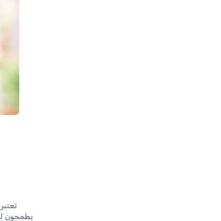
تعتبر 
يطمحون للا