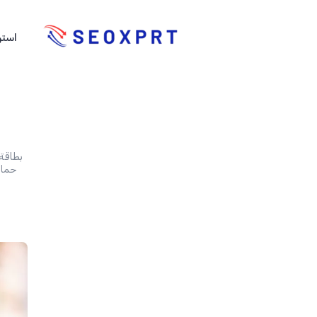
استر
بطاقة