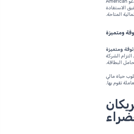
استخدام بطاقة الائتمان هذه يساهم في تعزيز وعيك المالي الشخصي، حيث تدعو American
قيق الاستفادة
الية المتاحة.
قة ومتميزة
وقة ومتميزة
لتزام الشركة
حامل البطاقة.
تخذ خطوة نحو أسلوب حياة مالي
املة تقوم بها.
يكان
ضراء