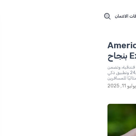
ات الائتمان
م على بطاقة ائتمان American
ح
 فندقية، وتضمن
حماية شاملة أثناء السفر تشمل التأمين ضد الحوادث. تتميز بخدمة عملاء متاحة 24/7 وتطبيق ذكي
ثاليًا للمسافرين