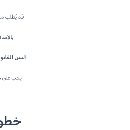
قد يُطلب م
بالإضا
السن القانون
يجب على م
خطوا