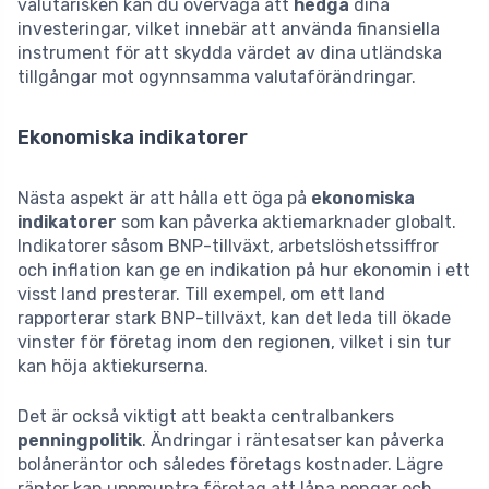
valutarisken kan du överväga att
hedga
dina
investeringar, vilket innebär att använda finansiella
instrument för att skydda värdet av dina utländska
tillgångar mot ogynnsamma valutaförändringar.
Ekonomiska indikatorer
Nästa aspekt är att hålla ett öga på
ekonomiska
indikatorer
som kan påverka aktiemarknader globalt.
Indikatorer såsom BNP-tillväxt, arbetslöshetssiffror
och inflation kan ge en indikation på hur ekonomin i ett
visst land presterar. Till exempel, om ett land
rapporterar stark BNP-tillväxt, kan det leda till ökade
vinster för företag inom den regionen, vilket i sin tur
kan höja aktiekurserna.
Det är också viktigt att beakta centralbankers
penningpolitik
. Ändringar i räntesatser kan påverka
bolåneräntor och således företags kostnader. Lägre
räntor kan uppmuntra företag att låna pengar och