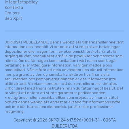
Integritetspolicy
Kontakta
Om oss
Seo Xprt
JURIDISKT MEDDELANDE: Denna webbplats tillhandahåller relevant
information och innehåll. Vi betonar att vi inte kräver betalningar,
depositioner eller någon form av ekonomiskt förskott för att få
tillgång till vårt innehåll eller erhålla de produkter och tjänster som
nämns. Om du får någon kommunikation i vårt namn som begär
betalning eller ytterligare information, vänligen meddela oss
omedelbart. Vårt mål är att dela användbar och aktuell information,
men på grund av den dynamiska karaktären hos finansiella
erbjudanden och kampanjerbjudanden är viss information inte
alltid aktuell. Vi rekommenderar att du kontrollerar alla detaljer,
villkor direkt med finansinstituten innan du fattar något beslut. Det
är viktigt att notera att vi inte garanterar godkännanden,
kreditgränser eller specifika villkor som erbjuds av finansinstitut
och att denna webbplats endast är avsedd för informationssyfte
och inte bör tolkas som ekonomisk, juridisk eller professionell
rådgivning.
Copyright © 2026 CNPJ: 24.617.596/0001-31 - COSTA
BUILDER LTDA