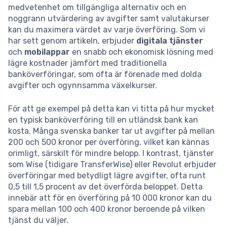
medvetenhet om tillgängliga alternativ och en
noggrann utvärdering av avgifter samt valutakurser
kan du maximera värdet av varje överföring. Som vi
har sett genom artikeln, erbjuder
digitala tjänster
och
mobilappar
en snabb och ekonomisk lösning med
lägre kostnader jämfört med traditionella
banköverföringar, som ofta är förenade med dolda
avgifter och ogynnsamma växelkurser.
För att ge exempel på detta kan vi titta på hur mycket
en typisk banköverföring till en utländsk bank kan
kosta. Många svenska banker tar ut avgifter på mellan
200 och 500 kronor per överföring, vilket kan kännas
orimligt, särskilt för mindre belopp. I kontrast, tjänster
som Wise (tidigare TransferWise) eller Revolut erbjuder
överföringar med betydligt lägre avgifter, ofta runt
0,5 till 1,5 procent av det överförda beloppet. Detta
innebär att för en överföring på 10 000 kronor kan du
spara mellan 100 och 400 kronor beroende på vilken
tjänst du väljer.