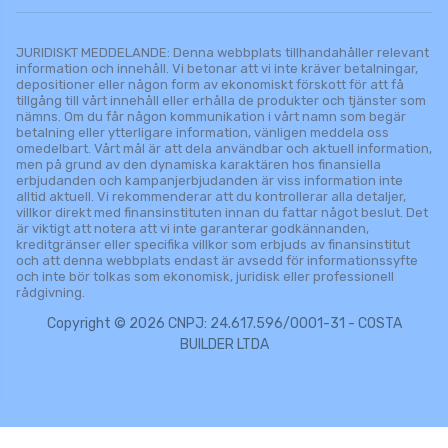
JURIDISKT MEDDELANDE: Denna webbplats tillhandahåller relevant
information och innehåll. Vi betonar att vi inte kräver betalningar,
depositioner eller någon form av ekonomiskt förskott för att få
tillgång till vårt innehåll eller erhålla de produkter och tjänster som
nämns. Om du får någon kommunikation i vårt namn som begär
betalning eller ytterligare information, vänligen meddela oss
omedelbart. Vårt mål är att dela användbar och aktuell information,
men på grund av den dynamiska karaktären hos finansiella
erbjudanden och kampanjerbjudanden är viss information inte
alltid aktuell. Vi rekommenderar att du kontrollerar alla detaljer,
villkor direkt med finansinstituten innan du fattar något beslut. Det
är viktigt att notera att vi inte garanterar godkännanden,
kreditgränser eller specifika villkor som erbjuds av finansinstitut
och att denna webbplats endast är avsedd för informationssyfte
och inte bör tolkas som ekonomisk, juridisk eller professionell
rådgivning.
Copyright © 2026 CNPJ: 24.617.596/0001-31 - COSTA
BUILDER LTDA