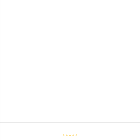
⭐⭐⭐⭐⭐