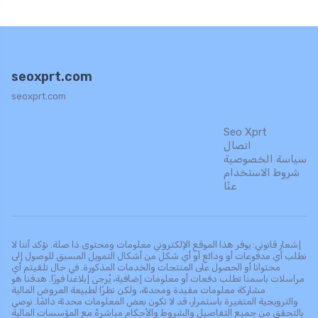
seoxprt.com
seoxprt.com
Seo Xprt
اتصال
سياسة الخصوصية
شروط الاستخدام
عنّا
إشعار قانوني: يوفر هذا الموقع الإلكتروني معلومات ومحتوى ذا صلة. نؤكد أننا لا
نطلب أي مدفوعات أو ودائع أو أي شكل من أشكال التمويل المسبق للوصول إلى
محتوانا أو الحصول على المنتجات والخدمات المذكورة. في حال تلقيتم أي
مراسلات باسمنا تطلب دفعات أو معلومات إضافية، يُرجى إبلاغنا فورًا. هدفنا هو
مشاركة معلومات مفيدة ومحدثة، ولكن نظرًا لطبيعة العروض المالية
والترويجية المتغيرة باستمرار، قد لا تكون بعض المعلومات محدثة دائمًا. نوصي
بالتحقق من جميع التفاصيل والشروط والأحكام مباشرةً مع المؤسسات المالية