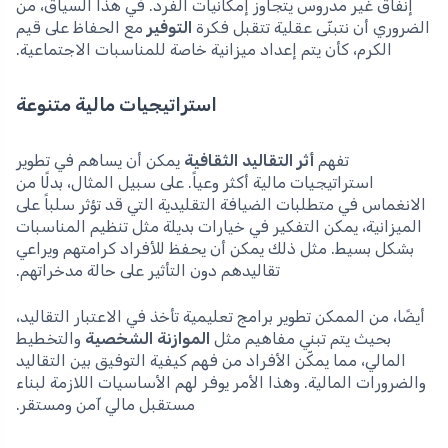
إنفاق غير مدروس يتجاوز إمكانيات الفرد. في هذا السياق، من
الضروري أن نتبنّى عقلية تتقبل فكرة
التوفير
مع الحفاظ على قيم
الكرم، كأن يتم إعداد ميزانية خاصة للمناسبات الاجتماعية.
استراتيجيات مالية متنوعة
تفهم
أثر التقاليد الثقافية
يمكن أن يساهم في تطوير
استراتيجيات مالية أكثر وعياً. على سبيل المثال، بدلًا من
الانغماس في متطلبات الضيافة التقليدية التي قد تؤثر سلباً على
الميزانية، يمكن التفكير في خيارات بديلة مثل تنظيم المناسبات
بشكل بسيط. مثل ذلك يمكن أن يحفظ للأفراد كرامتهم ويراعي
تقاليدهم دون التأثير على حالة مدخراتهم.
أيضًا، من الممكن تطوير برامج تعليمية تأخذ في الاعتبار التقاليد،
بحيث يتم تبني مفاهيم مثل
الموازنة الشخصية
والتخطيط
المالي، مما يمكّن الأفراد من فهم كيفية التوفيق بين التقاليد
والضرورات المالية. وهذا الأمر يوفر لهم الأساسيات اللازمة لبناء
مستقبل مالي آمن ومستقر.