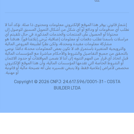
عنّا
إشعار قانوني: يوفر هذا الموقع الإلكتروني معلومات ومحتوى ذا صلة. نؤكد أننا لا
نطلب أي مدفوعات أو ودائع أو أي شكل من أشكال التمويل المسبق للوصول إلى
محتوانا أو الحصول على المنتجات والخدمات المذكورة. في حال تلقيتم أي
مراسلات باسمنا تطلب دفعات أو معلومات إضافية، يُرجى إبلاغنا فورًا. هدفنا هو
مشاركة معلومات مفيدة ومحدثة، ولكن نظرًا لطبيعة العروض المالية
والترويجية المتغيرة باستمرار، قد لا تكون بعض المعلومات محدثة دائمًا. نوصي
بالتحقق من جميع التفاصيل والشروط والأحكام مباشرةً مع المؤسسات المالية
قبل اتخاذ أي قرار. من المهم التنويه إلى أننا لا نضمن الموافقات أو حدود الائتمان
أو الشروط الخاصة التي تقدمها المؤسسات المالية، وأن هذا الموقع الإلكتروني
مخصص لأغراض إعلامية فقط، ولا ينبغي تفسيره على أنه نصيحة مالية أو قانونية
أو مهنية.
Copyright © 2026 CNPJ: 24.617.596/0001-31 - COSTA
BUILDER LTDA