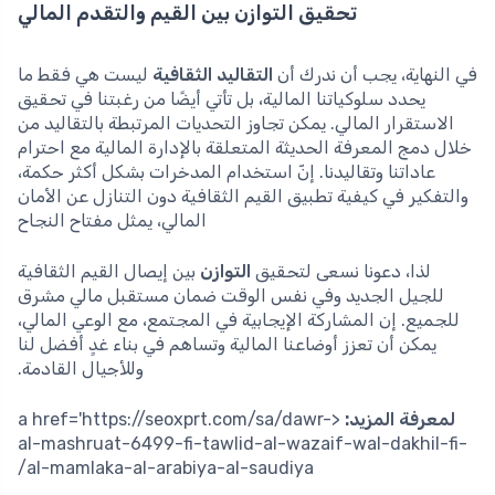
تحقيق التوازن بين القيم والتقدم المالي
في النهاية، يجب أن ندرك أن
التقاليد الثقافية
ليست هي فقط ما
يحدد سلوكياتنا المالية، بل تأتي أيضًا من رغبتنا في تحقيق
الاستقرار المالي. يمكن تجاوز التحديات المرتبطة بالتقاليد من
خلال دمج المعرفة الحديثة المتعلقة بالإدارة المالية مع احترام
عاداتنا وتقاليدنا. إنّ استخدام المدخرات بشكل أكثر حكمة،
والتفكير في كيفية تطبيق القيم الثقافية دون التنازل عن الأمان
المالي، يمثل مفتاح النجاح
لذا، دعونا نسعى لتحقيق
التوازن
بين إيصال القيم الثقافية
للجيل الجديد وفي نفس الوقت ضمان مستقبل مالي مشرق
للجميع. إن المشاركة الإيجابية في المجتمع، مع الوعي المالي،
يمكن أن تعزز أوضاعنا المالية وتساهم في بناء غدٍ أفضل لنا
وللأجيال القادمة.
لمعرفة المزيد:
<a href='https://seoxprt.com/sa/dawr-
al-mashruat-6499-fi-tawlid-al-wazaif-wal-dakhil-fi-
al-mamlaka-al-arabiya-al-saudiya/