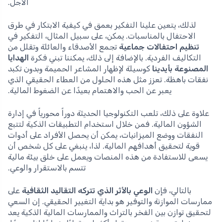
الأجل.
لذلك، يتعين علينا التفكير بعمق في كيفية الابتكار في طرق
الاحتفال بالمناسبات. يمكن، على سبيل المثال، التفكير في
تنظيم احتفالات جماعية
تجمع الأصدقاء والعائلة وتقلل من
التكاليف الفردية. بالإضافة إلى ذلك، يمكننا تبني فكرة
الهدايا
المصنوعة بأيدينا
كوسيلة لإظهار المشاعر الحميمة وبدون تكبد
نفقات باهظة. تعزز مثل هذه الحلول من العطاء الحقيقي الذي
يعبر عن الحب والاهتمام بعيدًا عن الضغوط المالية.
علاوة على ذلك، تلعب التكنولوجيا الحديثة دوراً محورياً في إدارة
الشؤون المالية. فمن خلال استخدام التطبيقات الذكية لتتبع
النفقات ووضع الميزانيات، يمكن أن يحصل الأفراد على أدوات
قوية لتحقيق أهدافهم المالية. لذا، ينبغي على كل شخص أن
يسعى للاستفادة من هذه المنصات ويعمل على خلق بيئة مالية
تتسم بالاستقرار والوعي.
بالتالي، فإن
الوعي بالأثر الذي تتركه التقاليد الثقافية
على
ممارسات الموازنة والتوفير هو بداية التغيير الحقيقي. إن السعي
لتحقيق توازن بين الفخر بالتراث والممارسات المالية الذكية يعد