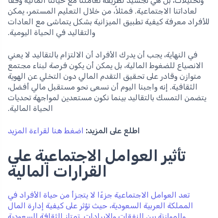
وتحليلات، بل هي تجسيد لطريقة تعاملنا مع حياتنا المالية وفقاً
لعاداتنا الاجتماعية. فمثلاً، من خلال التعليم المستمر، يمكن
للأفراد معرفة كيفية تطبيق الميزانية بشكل يتماشى مع العادات
والتقاليد في الحياة اليومية.
في النهاية، يجب أن يدرك الأفراد أن الالتزام بالتقاليد لا يعني
الانصياع للضغوط المالية، بل يمكن أن يكون فرصة لبناء مجتمع
متوازن وقادر على تحقيق التقدم المالي دون التخلي عن الهوية
الثقافية. إنه واجبنا اليوم أن نسعى نحو مستقبل مالي أفضل،
يتضمن التمسك بالتقاليد بينما نكون مستعدين لمواجهة تحديات
الحياة المالية.
اطلع على المزيد:
اضغط هنا لقراءة المزيد
تأثير العوامل الاجتماعية على
القرارات المالية
تعد العوامل الاجتماعية جزءًا لا يتجزأ من حياة الأفراد في
المملكة العربية السعودية، حيث تؤثر على كيفية إدارة المال
والموازنة بين النفقات والإيرادات. تمتاز الثقافة السعودية