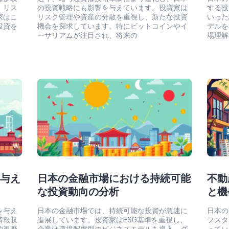
、リス
の投資戦略にも影響を与えています。投資家は
する投
家はこ
リスク管理や資産の分散を重視し、新たな投資
いった
投資を
機会を探求しています。特にビットコインやイ
デルを
ーサリアムが注目され、将来の
場理解
に与え
日本の金融市場における持続可能
不動
な投資動向の分析
と機
を与え
日本の金融市場では、持続可能な投資が急速に
日本の
情報収
進展しています。投資家はESG基準を重視し、
フスタ