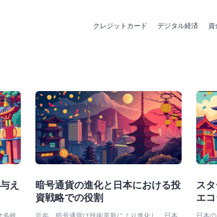
クレジットカード
デジタル経済
資
に与え
暗号通貨の進化と日本における投
スタ
資戦略での役割
エコ
は多岐
近年、暗号通貨は技術革新により進化し、日本
日本の