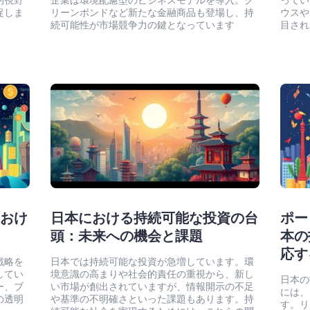
的視野
企業は環境配慮型のビジネスモデルを導入。グ
ってい
促しま
リーンボンドなど新たな金融商品も登場し、持
ウスや
続可能性が市場競争力の鍵となっています
目され
におけ
日本における持続可能な投資の台
ポー
頭：未来への機会と課題
本の
応す
戦略を
日本では持続可能な投資が急増しています。環
してい
境意識の高まりや社会的責任の重視から、新し
日本の
ー、ブ
い市場が創出されていますが、情報開示の不足
には、
の透明
や基準の不明確さといった課題もあります。持
す。リ