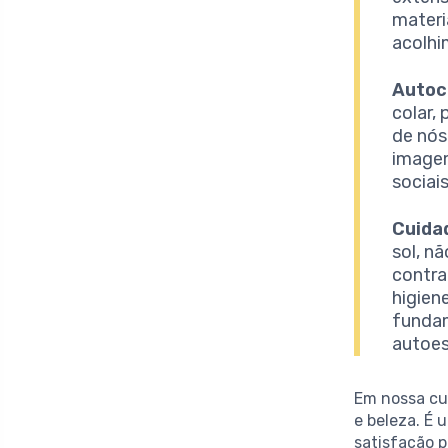
materi
acolhi
Autoc
colar,
de nós
imagem
sociai
Cuida
sol, 
contra
higien
fundam
autoes
Em nossa cul
e beleza. É
satisfação p