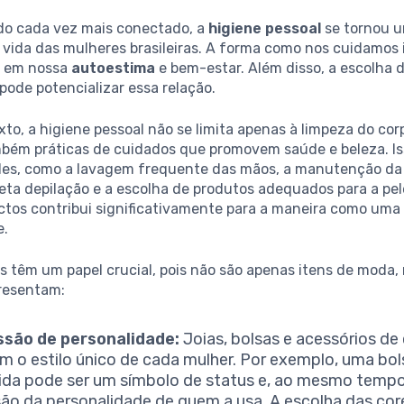
o cada vez mais conectado, a
higiene pessoal
se tornou 
 vida das mulheres brasileiras. A forma como nos cuidamos 
e em nossa
autoestima
e bem-estar. Além disso, a escolha 
pode potencializar essa relação.
to, a higiene pessoal não se limita apenas à limpeza do cor
bém práticas de cuidados que promovem saúde e beleza. Iss
ples, como a lavagem frequente das mãos, a manutenção da
reta depilação e a escolha de produtos adequados para a pe
ctos contribui significativamente para a maneira como uma
e.
s têm um papel crucial, pois não são apenas itens de moda,
resentam:
ssão de personalidade:
Joias, bolsas e acessórios de
em o estilo único de cada mulher. Por exemplo, uma bo
ida pode ser um símbolo de status e, ao mesmo temp
ão da personalidade de quem a usa. A escolha das cor