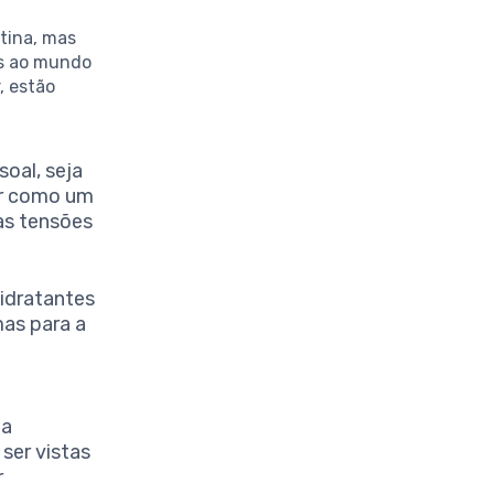
tina, mas
s ao mundo
, estão
oal, seja
ir como um
as tensões
idratantes
mas para a
 a
ser vistas
r