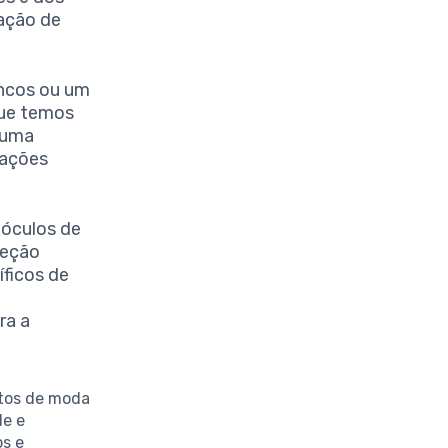
ação de
ncos ou um
que temos
 uma
rações
 óculos de
teção
íficos de
ra a
tos de moda
de e
os e