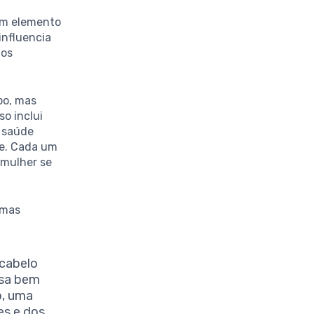
um elemento
influencia
dos
po, mas
o inclui
 saúde
le. Cada um
 mulher se
 mas
 cabelo
lsa bem
o, uma
es e dos