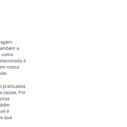
imagem
 também a
s, como
elacionada à
 em nossa
ade.
o praticados
a saúde. Por
sitas
ambém
vel é
es que