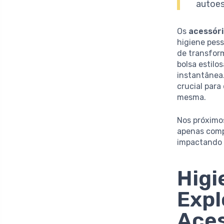
autoes
Os
acessór
higiene pess
de transfor
bolsa estilo
instantânea.
crucial para
mesma.
Nos próximo
apenas comp
impactando 
Higi
Expl
Aces