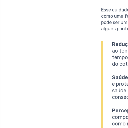
Esse cuidad
como uma f
pode ser uma
alguns pont
Reduç
ao tom
tempo 
do cot
Saúde
e prot
saúde 
conseq
Perce
compor
como m