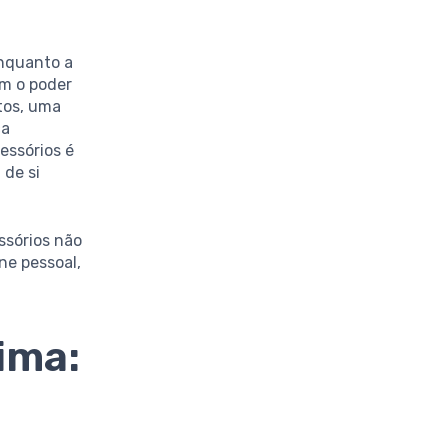
nquanto a
êm o poder
tos, uma
ça
essórios é
 de si
ssórios não
ne pessoal,
ima: