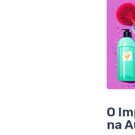
O Im
na A