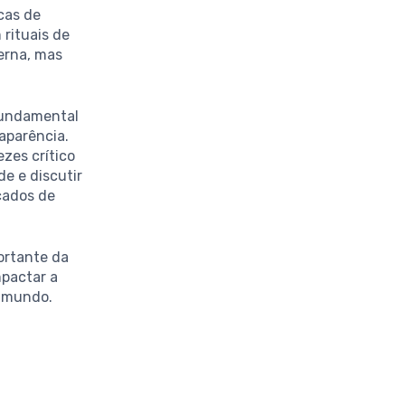
cas de
 rituais de
erna, mas
fundamental
aparência.
zes crítico
e e discutir
cados de
ortante da
mpactar a
o mundo.