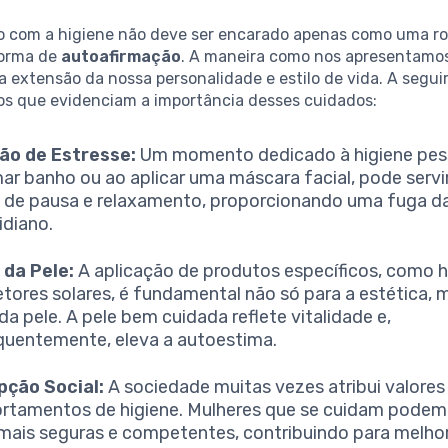
o com a higiene não deve ser encarado apenas como uma ro
orma de
autoafirmação
. A maneira como nos apresentamo
 extensão da nossa personalidade e estilo de vida. A seguir
os que evidenciam a importância desses cuidados:
ão de Estresse:
Um momento dedicado à higiene pess
ar banho ou ao aplicar uma máscara facial, pode serv
de pausa e relaxamento, proporcionando uma fuga d
idiano.
 da Pele:
A aplicação de produtos específicos, como h
etores solares, é fundamental não só para a estética, 
da pele. A pele bem cuidada reflete vitalidade e,
uentemente, eleva a autoestima.
pção Social:
A sociedade muitas vezes atribui valores
tamentos de higiene. Mulheres que se cuidam podem 
ais seguras e competentes, contribuindo para melho