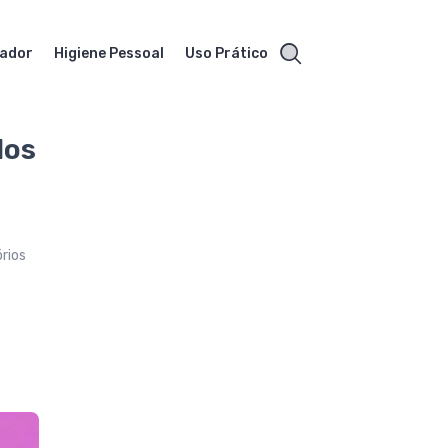
vador
Higiene Pessoal
Uso Prático
dos
rios