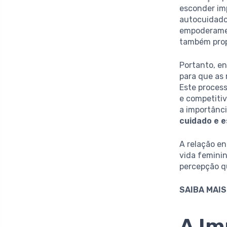
esconder im
autocuidado,
empoderamen
também prop
Portanto, e
para que as
Este proces
e competitiv
a importânci
cuidado e e
A relação en
vida feminin
percepção q
SAIBA MAIS
A Im