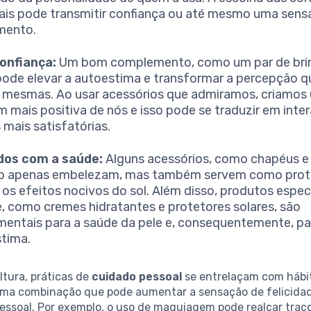
ais pode transmitir confiança ou até mesmo uma sens
mento.
onfiança:
Um bom complemento, como um par de bri
 pode elevar a autoestima e transformar a percepção 
 mesmas. Ao usar acessórios que admiramos, criamos
 mais positiva de nós e isso pode se traduzir em inte
s mais satisfatórias.
dos com a saúde:
Alguns acessórios, como chapéus e
não apenas embelezam, mas também servem como pro
 os efeitos nocivos do sol. Além disso, produtos espec
e, como cremes hidratantes e protetores solares, são
entais para a saúde da pele e, consequentemente, pa
tima.
tura, práticas de
cuidado pessoal
se entrelaçam com hábi
 uma combinação que pode aumentar a sensação de felicida
essoal. Por exemplo, o uso de maquiagem pode realçar traç