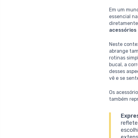
Em um mund
essencial na
diretament
acessórios
Neste contex
abrange tam
rotinas sim
bucal, a cor
desses aspe
vê e se sent
Os acessório
também rep
Expre
reflet
escolh
extens