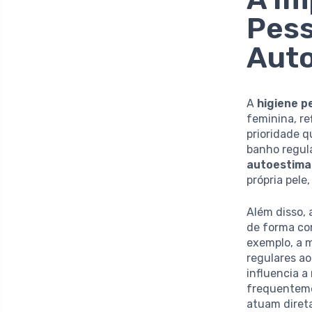
Pess
Aut
A
higiene p
feminina, r
prioridade q
banho regul
autoestima
própria pele
Além disso, 
de forma con
exemplo, a m
regulares a
influencia a
frequentemen
atuam diret