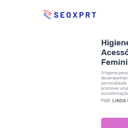
Higien
Acessó
Femin
A higiene pess
desempenhando
personalidade
promover uma 
autoafirmação
POR:
LINDA