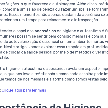
perfeições, o que favorece a autoimagem. Além disso, práti
 como ir a um salão de beleza ou fazer um spa, se tornaram
to. Esses momentos não apenas cuidam da aparência ext
orcionam um tempo para relaxamento e introspecção.
ntender o papel dos
acessórios
na higiene e autoestima é 
 mulheres possam se sentir bem consigo mesmas e com sua 
so de autovalorização é essencial em um ambiente muitas ve
o. Neste artigo, vamos explorar essa relação em profundidad
a de cuidar da saúde pessoal por meio de métodos diversifi
stilo
.
tre higiene, autoestima e acessórios revela um aspecto imp
a, o que nos leva a refletir sobre como cada escolha pode i
ue temos de nós mesmas e a forma como somos vistas pel
:
Clique aqui para ler mais
portância da Higiene