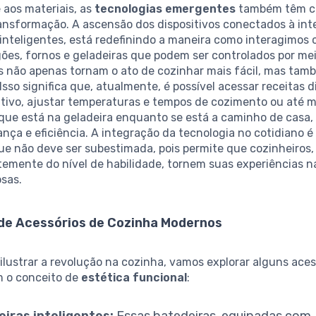
aos materiais, as
tecnologias emergentes
também têm co
ransformação. A ascensão dos dispositivos conectados à int
inteligentes, está redefinindo a maneira como interagimos
ões, fornos e geladeiras que podem ser controlados por me
 não apenas tornam o ato de cozinhar mais fácil, mas tam
Isso significa que, atualmente, é possível acessar receitas 
ativo, ajustar temperaturas e tempos de cozimento ou até
 que está na geladeira enquanto se está a caminho de casa,
nça e eficiência. A integração da tecnologia no cotidiano 
ue não deve ser subestimada, pois permite que cozinheiros,
emente do nível de habilidade, tornem suas experiências n
osas.
de Acessórios de Cozinha Modernos
ilustrar a revolução na cozinha, vamos explorar alguns ace
m o conceito de
estética funcional
:
iras inteligentes:
Essas batedeiras, equipadas com