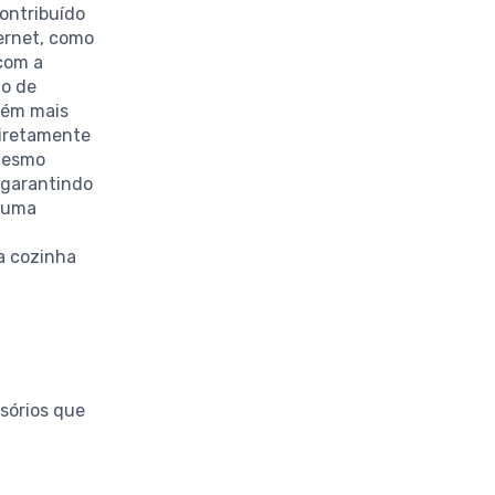
ntribuído
ernet, como
 com a
io de
bém mais
diretamente
 mesmo
 garantindo
é uma
a cozinha
ssórios que