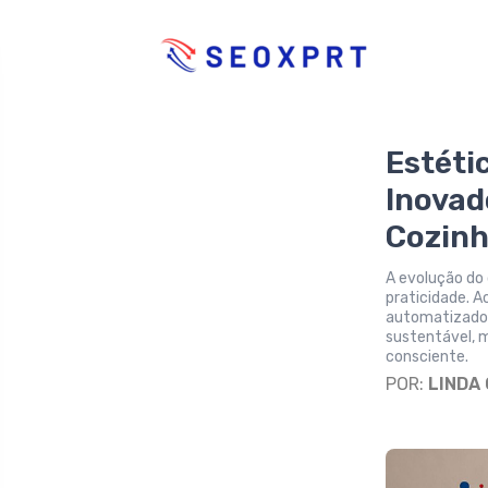
Estéti
Inovad
Cozinh
A evolução do 
praticidade. A
automatizados
sustentável, m
consciente.
POR:
LINDA