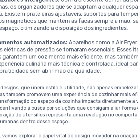
as, os organizadores que se adaptam a qualquer esp
a. Existem prateleiras ajustáveis, suportes para tempe
s magnéticos que mantêm as facas sempre à mão, s
espaço, otimizando a disposição dos ingredientes.
amentos automatizados:
Aparelhos como a Air Fryer
s elétricas de pressão se tornaram essenciais. Esses i
 garantem um cozimento mais eficiente, mas també
periência culinária mais técnica e controlada, ideal p
praticidade sem abrir mão da qualidade.
 designs, que unem estilo e utilidade, não apenas embeleza
as também promovem uma experiência de cozinhar mais efi
transformação do espaço da cozinha impacta diretamente a 
ncentivando a busca por soluções que consigam aliar forma 
eração de utensílios representa uma revolução no comport
humanas dentro desse espaço.
, vamos explorar o papel vital do design inovador na criação