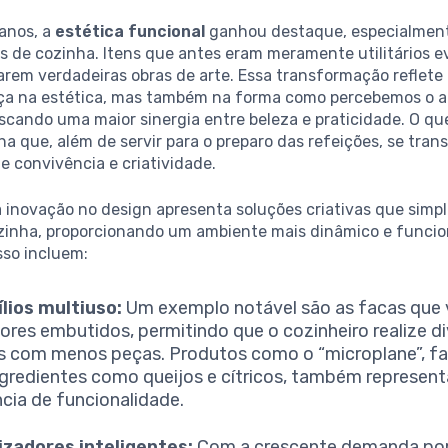
 anos, a
estética funcional
ganhou destaque, especialment
s de cozinha. Itens que antes eram meramente utilitários e
arem verdadeiras obras de arte. Essa transformação reflet
 na estética, mas também na forma como percebemos o 
uscando uma maior sinergia entre beleza e praticidade. O qu
a que, além de servir para o preparo das refeições, se tra
 convivência e criatividade.
a inovação no design apresenta soluções criativas que simpl
ozinha, proporcionando um ambiente mais dinâmico e funcio
sso incluem:
lios multiuso:
Um exemplo notável são as facas que
ores embutidos, permitindo que o cozinheiro realize d
s com menos peças. Produtos como o “microplane”, f
ingredientes como queijos e cítricos, também represen
cia de funcionalidade.
zadores inteligentes:
Com a crescente demanda por