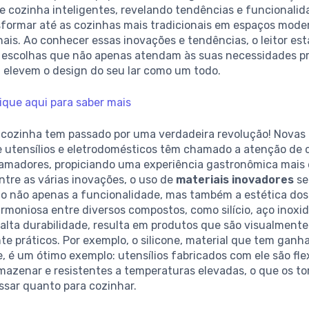
e cozinha inteligentes, revelando tendências e funcionali
formar até as cozinhas mais tradicionais em espaços mode
ais. Ao conhecer essas inovações e tendências, o leitor est
r escolhas que não apenas atendam às suas necessidades pr
elevem o design do seu lar como um todo.
ique aqui para saber mais
cozinha tem passado por uma verdadeira revolução! Novas
e utensílios e eletrodomésticos têm chamado a atenção de 
 amadores, propiciando uma experiência gastronômica mais e
ntre as várias inovações, o uso de
materiais inovadores
se
do não apenas a funcionalidade, mas também a estética dos
rmoniosa entre diversos compostos, como silício, aço inoxid
 alta durabilidade, resulta em produtos que são visualmente
e práticos. Por exemplo, o silicone, material que tem ganh
, é um ótimo exemplo: utensílios fabricados com ele são flex
mazenar e resistentes a temperaturas elevadas, o que os to
ssar quanto para cozinhar.