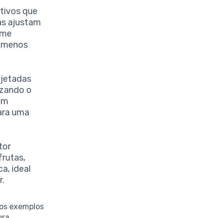
tivos que
las ajustam
rme
e menos
ojetadas
izando o
am
ara uma
tor
frutas,
a, ideal
r.
los exemplos
ora