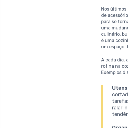
Nos últimos
de acessório
para se torn
uma mudança
culinário, b
é uma cozinh
um espaço de
A cada dia, 
rotina na c
Exemplos di
Utensí
cortad
tarefa
ralar 
tendên
Organi