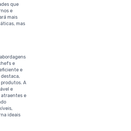
dades que
rnos e
ará mais
áticas, mas
 abordagens
chefs e
ficiente e
 destaca,
 produtos. A
ável e
 atraentes e
ado
íveis,
rna ideais