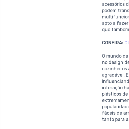
acessórios d
podem trans
multifuncion
apto a faze
que também 
CONFIRA:
Cl
O mundo da 
no design d
cozinheiros
agradável. E
influencian
interação ha
plásticos de
extremament
popularidade
fáceis de ar
tanto para a