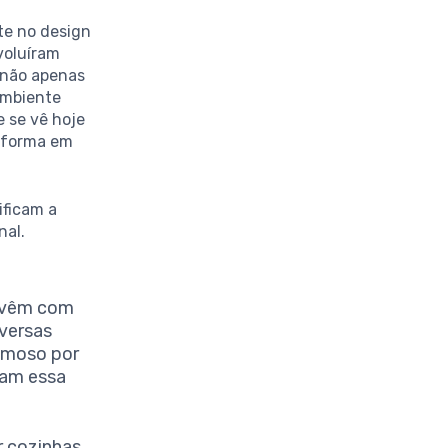
e no design
voluíram
e não apenas
ambiente
e se vê hoje
nsforma em
ificam a
nal.
 vêm com
iversas
amoso por
tam essa
 cozinhas