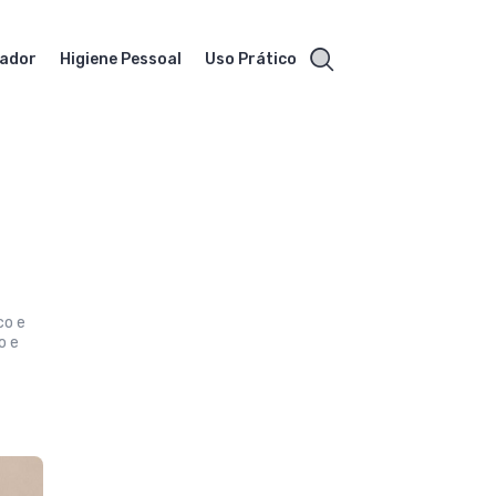
vador
Higiene Pessoal
Uso Prático
co e
o e