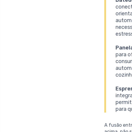
conect
orient
automa
necess
estres
Panel
para o
consum
automa
cozinh
Espre
integr
permit
para q
A fusão ent
acima, não 