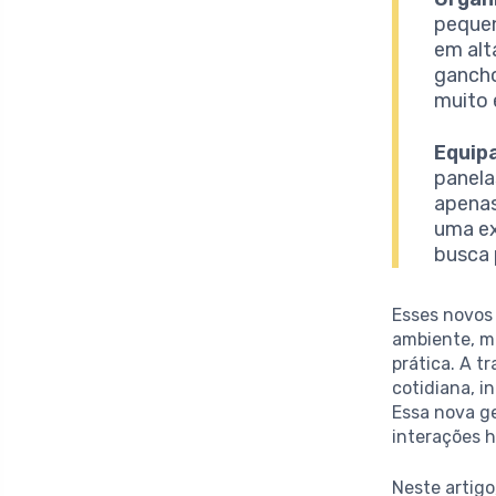
pequen
em alt
gancho
muito 
Equip
panela
apenas
uma ex
busca 
Esses novos
ambiente, m
prática. A 
cotidiana, i
Essa nova g
interações 
Neste artigo