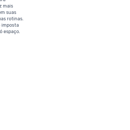
z mais
em suas
as rotinas.
e imposta
ó espaço.