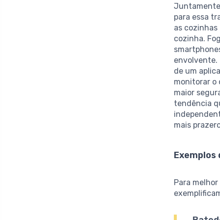
Juntamente 
para essa t
as cozinhas 
cozinha. Fog
smartphones
envolvente. 
de um aplic
monitorar o
maior segura
tendência q
independent
mais prazer
Exemplos 
Para melhor 
exemplifica
Batede