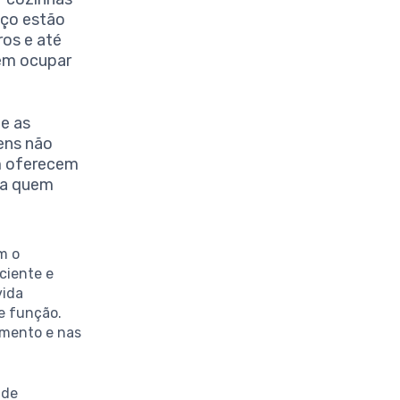
aço estão
ros e até
em ocupar
 e as
tens não
m oferecem
ara quem
m o
ciente e
vida
e função.
amento e nas
 de