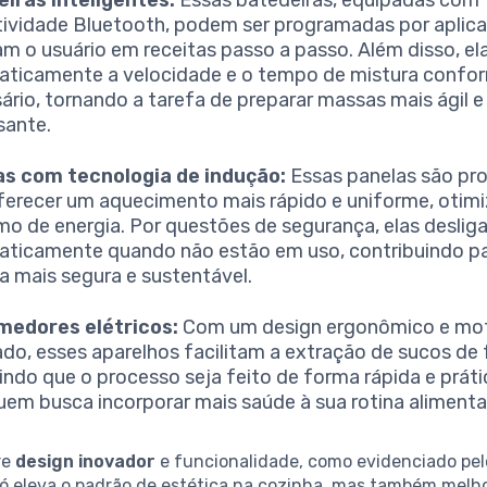
ividade Bluetooth, podem ser programadas por aplica
am o usuário em receitas passo a passo. Além disso, e
ticamente a velocidade e o tempo de mistura confo
ário, tornando a tarefa de preparar massas mais ágil 
sante.
as com tecnologia de indução:
Essas panelas são pr
ferecer um aquecimento mais rápido e uniforme, otim
o de energia. Por questões de segurança, elas deslig
ticamente quando não estão em uso, contribuindo p
a mais segura e sustentável.
medores elétricos:
Com um design ergonômico e mo
ado, esses aparelhos facilitam a extração de sucos de 
indo que o processo seja feito de forma rápida e prátic
uem busca incorporar mais saúde à sua rotina alimenta
re
design inovador
e funcionalidade, como evidenciado pe
só eleva o padrão de estética na cozinha, mas também melh