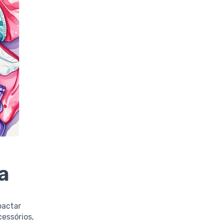
a
pactar
cessórios,