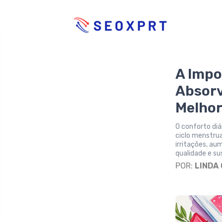
A Impo
Absorv
Melhor
O conforto diá
ciclo menstrua
irritações, a
qualidade e s
POR:
LINDA