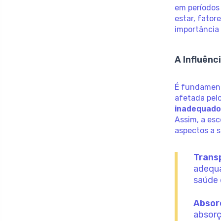
em períodos
estar, fator
importância
A Influênc
É fundament
afetada pelo
inadequado
Assim, a esc
aspectos a 
Trans
adequa
saúde 
Absor
absorç