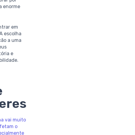
ma enorme
ntrar em
A escolha
ção a uma
eus
ória e
bilidade.
e
heres
ma vai muito
afetam o
pecialmente