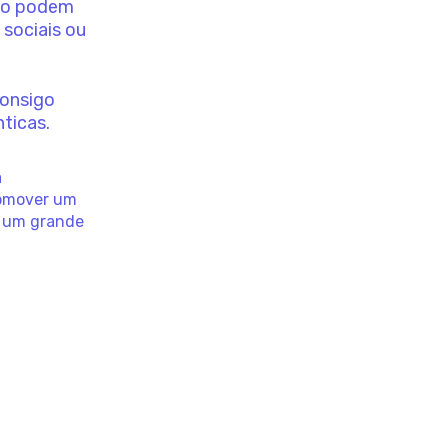
to podem
 sociais ou
onsigo
ticas.
a
romover um
r um grande