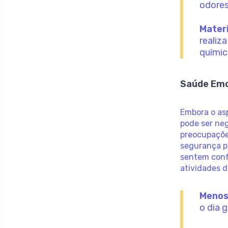
odores
Materi
realiz
químic
Saúde Emo
Embora o asp
pode ser neg
preocupaçõe
segurança p
sentem conf
atividades d
Menos
o dia 