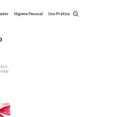
vador
Higiene Pessoal
Uso Prático
o
nte o
vitar