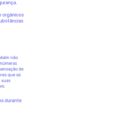
gurança.
e orgânicos
substâncias
bém não
 inúmeras
 sensação de
eres que se
r suas
em:
os durante