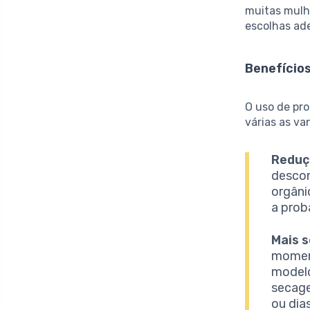
muitas mulh
escolhas ad
Benefícios
O uso de pro
várias as va
Reduçã
descon
orgâni
a proba
Mais 
moment
modelo
secage
ou dia