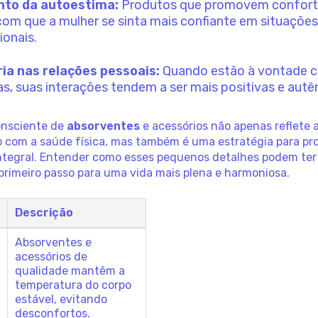
to da autoestima:
Produtos que promovem confor
com que a mulher se sinta mais confiante em situações
ionais.
ia nas relações pessoais:
Quando estão à vontade c
, suas interações tendem a ser mais positivas e autên
onsciente de
absorventes
e acessórios não apenas reflete 
 com a saúde física, mas também é uma estratégia para p
ntegral. Entender como esses pequenos detalhes podem te
primeiro passo para uma vida mais plena e harmoniosa.
m
Descrição
Absorventes e
acessórios de
qualidade mantêm a
temperatura do corpo
estável, evitando
desconfortos.