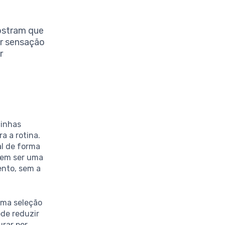
ostram que
r sensação
r
cinhas
a a rotina.
al de forma
odem ser uma
ento, sem a
uma seleção
ode reduzir
urar por