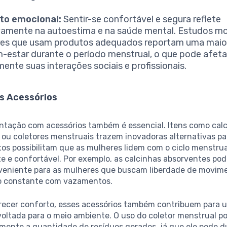
to emocional:
Sentir-se confortável e segura reflete
vamente na autoestima e na saúde mental. Estudos m
es que usam produtos adequados reportam uma maio
-estar durante o período menstrual, o que pode afeta
mente suas interações sociais e profissionais.
os Acessórios
tação com acessórios também é essencial. Itens como cal
ou coletores menstruais trazem inovadoras alternativas par
os possibilitam que as mulheres lidem com o ciclo menstru
te e confortável. Por exemplo, as calcinhas absorventes p
veniente para as mulheres que buscam liberdade de movim
o constante com vazamentos.
recer conforto, esses acessórios também contribuem para 
oltada para o meio ambiente. O uso do coletor menstrual p
amente a quantidade de resíduos gerados, já que ele pode d