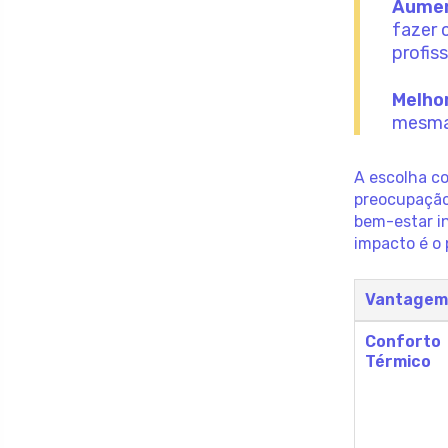
Aumen
fazer 
profiss
Melhor
mesmas
A escolha c
preocupação
bem-estar i
impacto é o 
Vantage
Conforto
Térmico