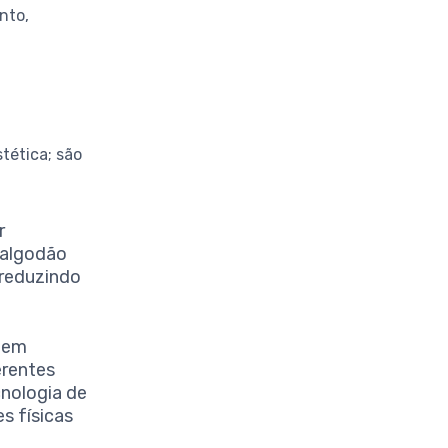
nto,
tética; são
r
 algodão
 reduzindo
 em
erentes
nologia de
s físicas