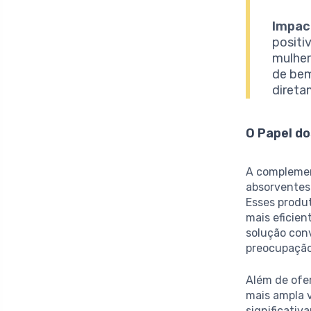
Impac
positi
mulher
de bem
direta
O Papel d
A complemen
absorventes 
Esses produt
mais eficien
solução con
preocupaçã
Além de ofe
mais ampla v
significativ