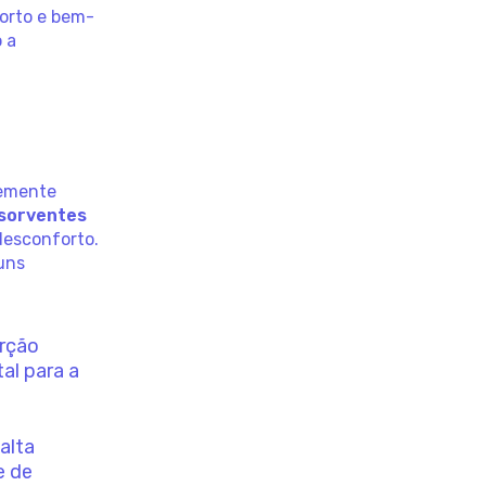
forto e bem-
o a
demente
sorventes
desconforto.
guns
orção
al para a
alta
e de