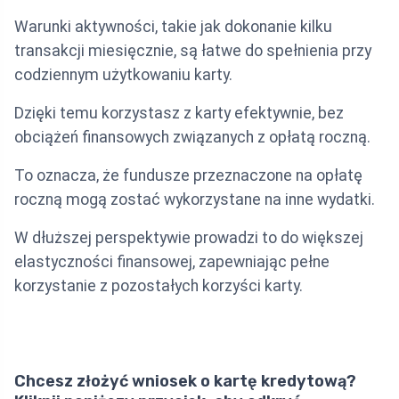
Warunki aktywności, takie jak dokonanie kilku
transakcji miesięcznie, są łatwe do spełnienia przy
codziennym użytkowaniu karty.
Dzięki temu korzystasz z karty efektywnie, bez
obciążeń finansowych związanych z opłatą roczną.
To oznacza, że fundusze przeznaczone na opłatę
roczną mogą zostać wykorzystane na inne wydatki.
W dłuższej perspektywie prowadzi to do większej
elastyczności finansowej, zapewniając pełne
korzystanie z pozostałych korzyści karty.
Chcesz złożyć wniosek o kartę kredytową?