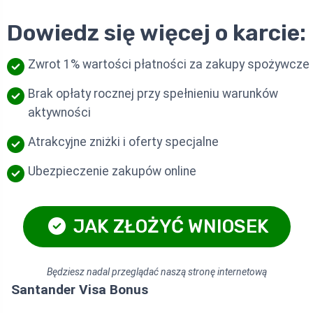
Dowiedz się więcej o karcie:
Zwrot 1% wartości płatności za zakupy spożywcze
Brak opłaty rocznej przy spełnieniu warunków
aktywności
Atrakcyjne zniżki i oferty specjalne
Ubezpieczenie zakupów online
JAK ZŁOŻYĆ WNIOSEK
Będziesz nadal przeglądać naszą stronę internetową
Santander Visa Bonus