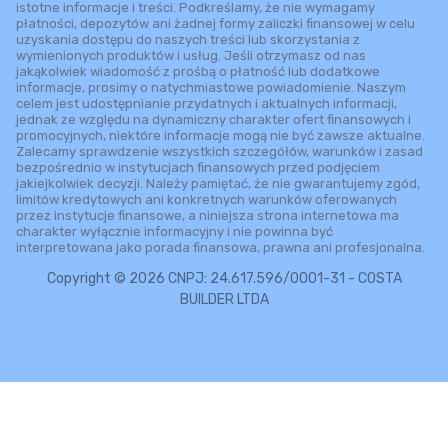
istotne informacje i treści. Podkreślamy, że nie wymagamy
płatności, depozytów ani żadnej formy zaliczki finansowej w celu
uzyskania dostępu do naszych treści lub skorzystania z
wymienionych produktów i usług. Jeśli otrzymasz od nas
jakąkolwiek wiadomość z prośbą o płatność lub dodatkowe
informacje, prosimy o natychmiastowe powiadomienie. Naszym
celem jest udostępnianie przydatnych i aktualnych informacji,
jednak ze względu na dynamiczny charakter ofert finansowych i
promocyjnych, niektóre informacje mogą nie być zawsze aktualne.
Zalecamy sprawdzenie wszystkich szczegółów, warunków i zasad
bezpośrednio w instytucjach finansowych przed podjęciem
jakiejkolwiek decyzji. Należy pamiętać, że nie gwarantujemy zgód,
limitów kredytowych ani konkretnych warunków oferowanych
przez instytucje finansowe, a niniejsza strona internetowa ma
charakter wyłącznie informacyjny i nie powinna być
interpretowana jako porada finansowa, prawna ani profesjonalna.
Copyright © 2026 CNPJ: 24.617.596/0001-31 - COSTA
BUILDER LTDA