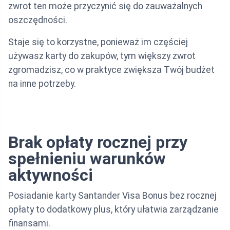
zwrot ten może przyczynić się do zauważalnych
oszczędności.
Staje się to korzystne, ponieważ im częściej
używasz karty do zakupów, tym większy zwrot
zgromadzisz, co w praktyce zwiększa Twój budżet
na inne potrzeby.
Brak opłaty rocznej przy
spełnieniu warunków
aktywności
Posiadanie karty Santander Visa Bonus bez rocznej
opłaty to dodatkowy plus, który ułatwia zarządzanie
finansami.