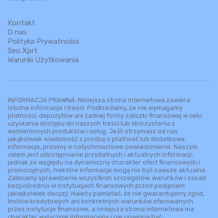
Kontakt
O nas
Polityka Prywatności
Seo Xprt
Warunki Użytkowania
INFORMACJA PRAWNA: Niniejsza strona internetowa zawiera
istotne informacje i treści. Podkreślamy, że nie wymagamy
płatności, depozytów ani żadnej formy zaliczki finansowej w celu
uzyskania dostępu do naszych treści lub skorzystania z
wymienionych produktów i usług. Jeśli otrzymasz od nas
jakąkolwiek wiadomość z prośbą o płatność lub dodatkowe
informacje, prosimy o natychmiastowe powiadomienie. Naszym
celem jest udostępnianie przydatnych i aktualnych informacji,
jednak ze względu na dynamiczny charakter ofert finansowych i
promocyjnych, niektóre informacje mogą nie być zawsze aktualne.
Zalecamy sprawdzenie wszystkich szczegółów, warunków i zasad
bezpośrednio w instytucjach finansowych przed podjęciem
jakiejkolwiek decyzji. Należy pamiętać, że nie gwarantujemy zgód,
limitów kredytowych ani konkretnych warunków oferowanych
przez instytucje finansowe, a niniejsza strona internetowa ma
charakter wyłącznie informacyjny i nie powinna być