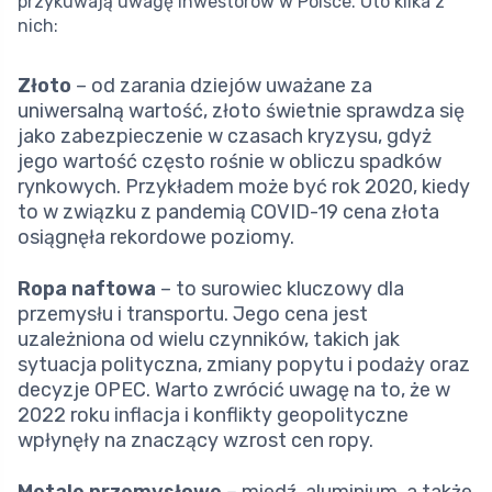
przykuwają uwagę inwestorów w Polsce. Oto kilka z
nich:
Złoto
– od zarania dziejów uważane za
uniwersalną wartość, złoto świetnie sprawdza się
jako zabezpieczenie w czasach kryzysu, gdyż
jego wartość często rośnie w obliczu spadków
rynkowych. Przykładem może być rok 2020, kiedy
to w związku z pandemią COVID-19 cena złota
osiągnęła rekordowe poziomy.
Ropa naftowa
– to surowiec kluczowy dla
przemysłu i transportu. Jego cena jest
uzależniona od wielu czynników, takich jak
sytuacja polityczna, zmiany popytu i podaży oraz
decyzje OPEC. Warto zwrócić uwagę na to, że w
2022 roku inflacja i konflikty geopolityczne
wpłynęły na znaczący wzrost cen ropy.