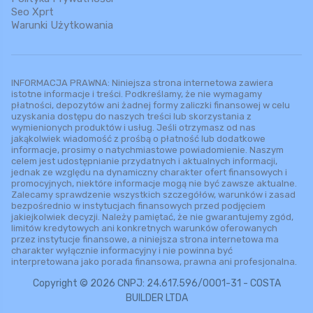
Seo Xprt
Warunki Użytkowania
INFORMACJA PRAWNA: Niniejsza strona internetowa zawiera
istotne informacje i treści. Podkreślamy, że nie wymagamy
płatności, depozytów ani żadnej formy zaliczki finansowej w celu
uzyskania dostępu do naszych treści lub skorzystania z
wymienionych produktów i usług. Jeśli otrzymasz od nas
jakąkolwiek wiadomość z prośbą o płatność lub dodatkowe
informacje, prosimy o natychmiastowe powiadomienie. Naszym
celem jest udostępnianie przydatnych i aktualnych informacji,
jednak ze względu na dynamiczny charakter ofert finansowych i
promocyjnych, niektóre informacje mogą nie być zawsze aktualne.
Zalecamy sprawdzenie wszystkich szczegółów, warunków i zasad
bezpośrednio w instytucjach finansowych przed podjęciem
jakiejkolwiek decyzji. Należy pamiętać, że nie gwarantujemy zgód,
limitów kredytowych ani konkretnych warunków oferowanych
przez instytucje finansowe, a niniejsza strona internetowa ma
charakter wyłącznie informacyjny i nie powinna być
interpretowana jako porada finansowa, prawna ani profesjonalna.
Copyright © 2026 CNPJ: 24.617.596/0001-31 - COSTA
BUILDER LTDA