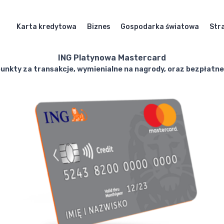
Karta kredytowa
Biznes
Gospodarka światowa
Str
ING Platynowa Mastercard
unkty za transakcje, wymienialne na nagrody, oraz bezpłatne